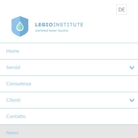
DE
Home
Servizi
Consulenza
CORSO IGIENE DELL'ACQUA
POTABILE 26.02.2016
Clienti
26 Febbraio 2016
Contatto
News