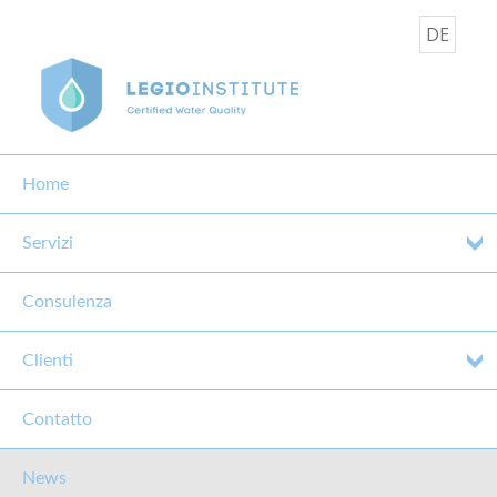
DE
Home
Servizi
Consulenza
CORSO IGIENE DELL'ACQUA
POTABILE 29.05.2015
Clienti
29 Maggio 2015
Contatto
News