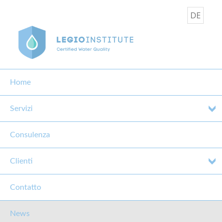
DE
Home
Servizi
Consulenza
L'IGIENE DELL’ACQUA
PORTABILE - APA
Clienti
15 Maggio 2015
Contatto
News