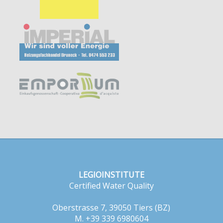
LEGIOINSTITUTE
Certified Water Quality
Oberstrasse 7, 39050 Tiers (BZ)
M. +39 339 6980604